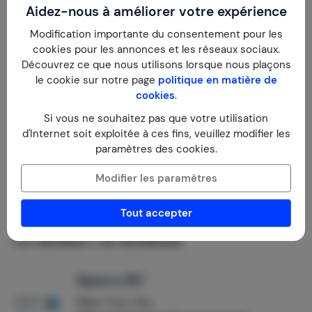
Aidez-nous à améliorer votre expérience
Modification importante du consentement pour les
Emplacement
cookies pour les annonces et les réseaux sociaux.
Découvrez ce que nous utilisons lorsque nous plaçons
le cookie sur notre page
politique en matière de
cookies
.
Si vous ne souhaitez pas que votre utilisation
d'Internet soit exploitée à ces fins, veuillez modifier les
Affichez la carte
paramètres des cookies.
Modifier les paramètres
Tout accepter
Le vendeur / la vendeuse
Sparcs BV
Pays
Pays-Bas