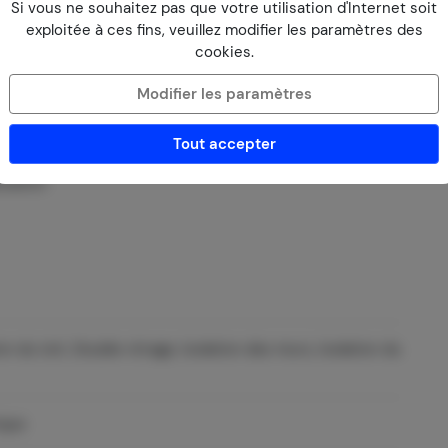
Si vous ne souhaitez pas que votre utilisation d'Internet soit
exploitée à ces fins, veuillez modifier les paramètres des
cookies.
Modifier les paramètres
e(s) (3x), Baignoire (1x)
Tout accepter
isation
ion du toit, Double vitrage, Isolation des murs, Isolation du
ique