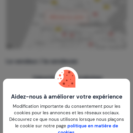
Affichez la carte
Le vendeur / la vendeuse
Vakantieparkenmakelaar
Pays
Pays-Bas
Parle les langues
Allemand, Anglais,
Aidez-nous à améliorer votre expérience
Néerlandais
Vakantieparkenmakelaar
Modification importante du consentement pour les
cookies pour les annonces et les réseaux sociaux.
Affichez adresse e-mail
Découvrez ce que nous utilisons lorsque nous plaçons
Affichez le numéro de téléphone
Affichez le site Web
le cookie sur notre page
politique en matière de
cookies
.