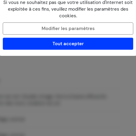
Si vous ne souhaitez pas que votre utilisation d'Internet soit
exploitée à ces fins, veuillez modifier les paramètres des
cookies.
Modifier les paramètres
Tout accepter
 (1x), Toilette(s) (1x)
ion du toit, Double vitrage, Verre à haute efficacité,
ion des murs, Isolation du sol
age central
age central