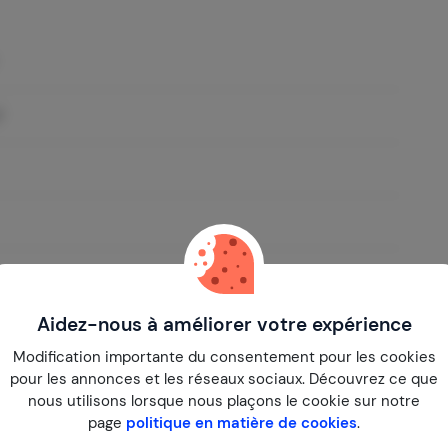
formations ou une visite sans engagement.
²
Aidez-nous à améliorer votre expérience
Modification importante du consentement pour les cookies
pour les annonces et les réseaux sociaux. Découvrez ce que
nous utilisons lorsque nous plaçons le cookie sur notre
page
politique en matière de cookies
.