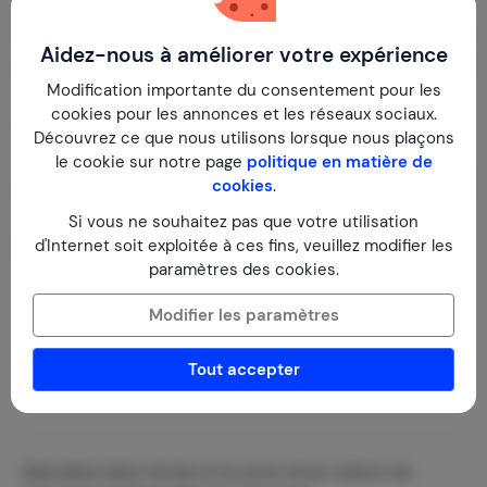
Aidez-nous à améliorer votre expérience
Affichez la carte
Modification importante du consentement pour les
cookies pour les annonces et les réseaux sociaux.
Découvrez ce que nous utilisons lorsque nous plaçons
le cookie sur notre page
politique en matière de
cookies
.
Si vous ne souhaitez pas que votre utilisation
Le vendeur / la vendeuse
d'Internet soit exploitée à ces fins, veuillez modifier les
paramètres des cookies.
Vakantieparkenmakelaar
Modifier les paramètres
Pays
Pays-Bas
Parle les langues
Allemand, Anglais,
Tout accepter
Néerlandais
Vakantieparkenmakelaar
Spécialisé dans l’achat et la vente d’une maison de