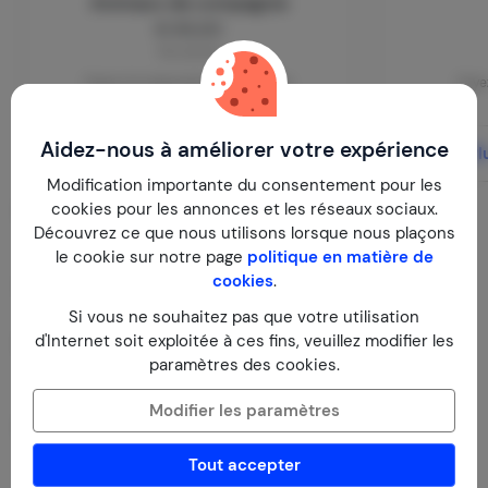
Animaux de compagnie
€ 65,00
Par article
Payer à la réservation | obligatoire
Payez
Aidez-nous à améliorer votre expérience
Plus d'informations
Pl
Modification importante du consentement pour les
Règles de la maison
cookies pour les annonces et les réseaux sociaux.
Découvrez ce que nous utilisons lorsque nous plaçons
le cookie sur notre page
politique en matière de
cookies
.
Animaux de compagnie à convenir
Si vous ne souhaitez pas que votre utilisation
d'Internet soit exploitée à ces fins, veuillez modifier les
Fumer non autorisé
paramètres des cookies.
Modifier les paramètres
Emplacement et conseils pour le locataire
Tout accepter