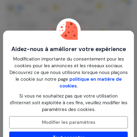
Montrer la carte
Aidez-nous à améliorer votre expérience
Modification importante du consentement pour les
cookies pour les annonces et les réseaux sociaux.
Découvrez ce que nous utilisons lorsque nous plaçons
Plan
le cookie sur notre page
politique en matière de
cookies
.
Si vous ne souhaitez pas que votre utilisation
d'Internet soit exploitée à ces fins, veuillez modifier les
paramètres des cookies.
Modifier les paramètres