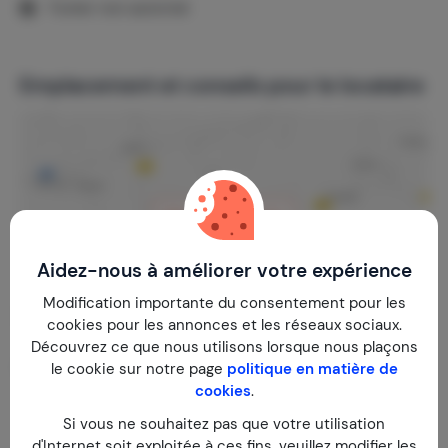
Fumer non autorisé
Emplacement et conseils pour le locataire
Montrer la carte
Aidez-nous à améliorer votre expérience
Modification importante du consentement pour les
cookies pour les annonces et les réseaux sociaux.
Découvrez ce que nous utilisons lorsque nous plaçons
Conseils du propriétaire
le cookie sur notre page
politique en matière de
cookies
.
Si vous ne souhaitez pas que votre utilisation
d'Internet soit exploitée à ces fins, veuillez modifier les