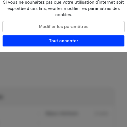
Si vous ne souhaitez pas que votre utilisation d'Internet soit
Pas de disponibilité
1
Occupé
exploitée à ces fins, veuillez modifier les paramètres des
cookies.
Modifier les paramètres
annulation
rez.
Tout accepter
rons la maison de vacances.
26
-
Séjour minimum
2 nuits
-