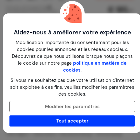
€ 185,-
Prix par nuit à partir de
Par semaine (7 nuits): € 1 295,-
Aidez-nous à améliorer votre expérience
Annulation flexible
Modification importante du consentement pour les
cookies pour les annonces et les réseaux sociaux.
Découvrez ce que nous utilisons lorsque nous plaçons
le cookie sur notre page
politique en matière de
cookies
.
Si vous ne souhaitez pas que votre utilisation d'Internet
soit exploitée à ces fins, veuillez modifier les paramètres
des cookies.
Modifier les paramètres
Tout accepter
Villa Skiwelt Winterberg avec sauna
Allemagne
Sauerland
Neuastenberg - Winterberg