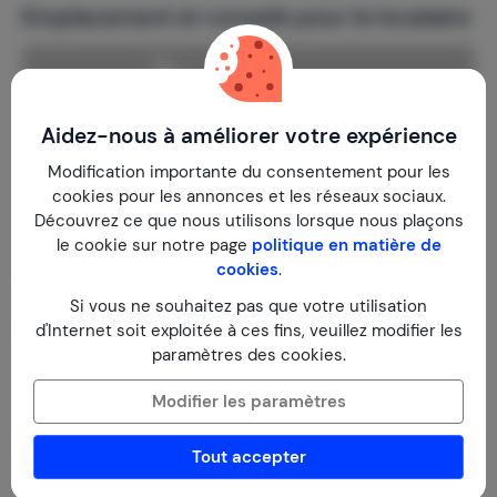
Emplacement et conseils pour le locataire
Aidez-nous à améliorer votre expérience
Montrer la carte
Modification importante du consentement pour les
cookies pour les annonces et les réseaux sociaux.
Découvrez ce que nous utilisons lorsque nous plaçons
le cookie sur notre page
politique en matière de
cookies
.
Si vous ne souhaitez pas que votre utilisation
Conseils du propriétaire
d'Internet soit exploitée à ces fins, veuillez modifier les
paramètres des cookies.
Modifier les paramètres
L'ancre est située dans la partie sud-est de l'île près de
Tout accepter
Baby Beach. L'ancre est considérée comme l'une des
attractions touristiques les plus populaires de l'île.