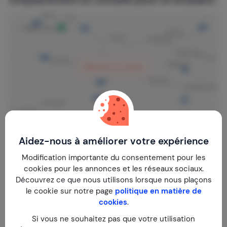
Montrer la carte
Aidez-nous à améliorer votre expérience
Conseils du propriétaire
Modification importante du consentement pour les
cookies pour les annonces et les réseaux sociaux.
Découvrez ce que nous utilisons lorsque nous plaçons
La nouvelle maison de vacances "Chalet Amici" est située
le cookie sur notre page
politique en matière de
dans le sympathique village de Kötschach-Mauthen dans
cookies
.
le Gailtal, à deux pas du centre.
Si vous ne souhaitez pas que votre utilisation