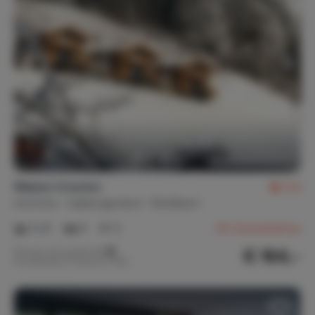
Maison Crouton
9,4
Autriche
Salzburgerland
Muhlbach
2-12
5
3
29
Commentaires
€ 164,-
Prix par nuit à partir de
Par semaine (7 nuits): € 1 150,-