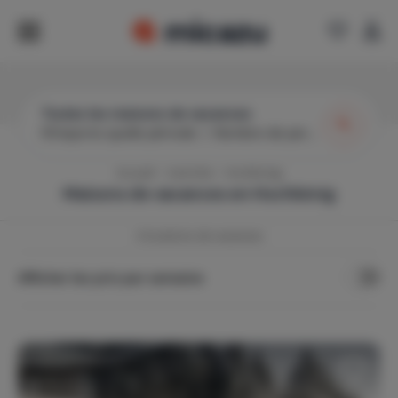
Toutes les maisons de vacances
N’importe quelle période
|
Nombre de personnes
Accueil
Autriche
Hochkönig
Maisons de vacances en
Hochkönig
4
locations de vacances
Afficher les prix par semaine