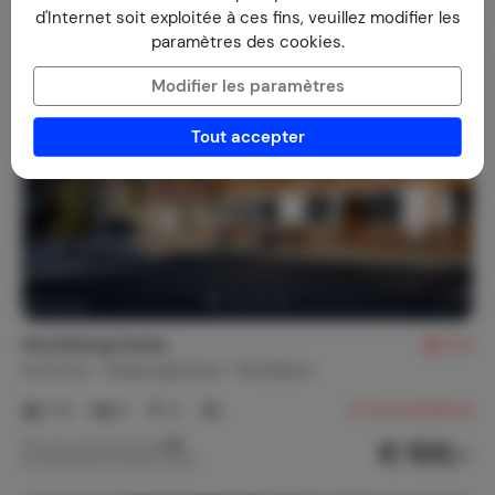
Dernière minute
d'Internet soit exploitée à ces fins, veuillez modifier les
paramètres des cookies.
Modifier les paramètres
Tout accepter
Hochkönig Ferien
8,4
Autriche
Salzburgerland
Muhlbach
1-6
2
2
8
Commentaires
€ 100,-
Prix par nuit à partir de
Par semaine (7 nuits): € 700,-