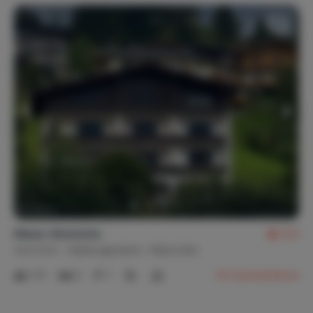
Maria-Almhütte
9,0
Autriche
Salzburgerland
Maria Alm
1-5
2
1
16
Commentaires