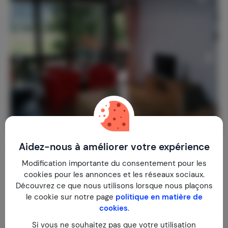
Aidez-nous à améliorer votre expérience
Maison am Urchen
9,0
Autriche
Salzburgerland
Maria Alm
Modification importante du consentement pour les
cookies pour les annonces et les réseaux sociaux.
1-4
2
1
8
Commentaires
Découvrez ce que nous utilisons lorsque nous plaçons
€ 84,-
Prix par nuit à partir de
le cookie sur notre page
politique en matière de
Par semaine (7 nuits): € 585,-
cookies
.
Si vous ne souhaitez pas que votre utilisation