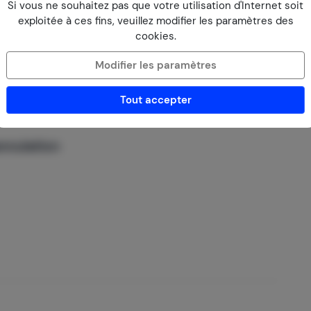
Si vous ne souhaitez pas que votre utilisation d'Internet soit
28
29
30
exploitée à ces fins, veuillez modifier les paramètres des
cookies.
Modifier les paramètres
Pas de disponibilité
1
Occupé
Tout accepter
annulation
 € par personne