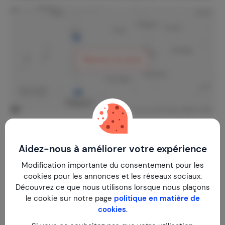
Montrer la carte
Conseils du propriétaire
Aidez-nous à améliorer votre expérience
Modification importante du consentement pour les
cookies pour les annonces et les réseaux sociaux.
-Sur les itinéraires pédestres et cyclables
Découvrez ce que nous utilisons lorsque nous plaçons
-Magasin local / boulangerie au coin de la rue
le cookie sur notre page
politique en matière de
-Dans la nature
cookies
.