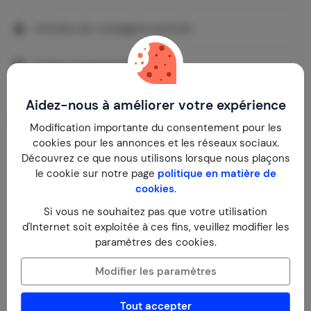
Animaux de compagnie autorisé
Fumer non autorisé
Aidez-nous à améliorer votre expérience
Emplacement et conseils pour le locataire
Modification importante du consentement pour les
cookies pour les annonces et les réseaux sociaux.
Découvrez ce que nous utilisons lorsque nous plaçons
le cookie sur notre page
politique en matière de
cookies
.
Montrer la carte
Si vous ne souhaitez pas que votre utilisation
d'Internet soit exploitée à ces fins, veuillez modifier les
paramètres des cookies.
Modifier les paramètres
Tout accepter