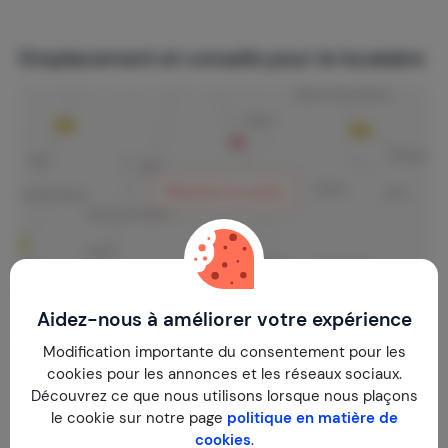
Emplacement et conseils pour le locataire
Montrer la carte
Aidez-nous à améliorer votre expérience
Conseils du propriétaire
Modification importante du consentement pour les
cookies pour les annonces et les réseaux sociaux.
Découvrez ce que nous utilisons lorsque nous plaçons
le cookie sur notre page
politique en matière de
Douzains est situé dans le département du Lot-et-
cookies
.