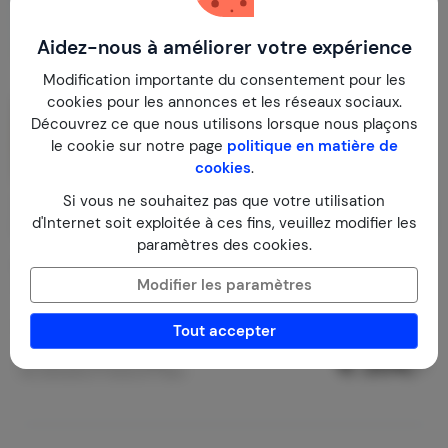
Aidez-nous à améliorer votre expérience
Modification importante du consentement pour les
cookies pour les annonces et les réseaux sociaux.
Découvrez ce que nous utilisons lorsque nous plaçons
le cookie sur notre page
politique en matière de
cookies
.
Si vous ne souhaitez pas que votre utilisation
d'Internet soit exploitée à ces fins, veuillez modifier les
paramètres des cookies.
Eco-villa de luxe avec piscine privée
8,6
Modifier les paramètres
Portugal
Portalegre
Marvão
1-4
2
2
1
Commentaire
Tout accepter
€ 204,-
Prix par nuit à partir de
Par semaine (7 nuits): € 1 428,-