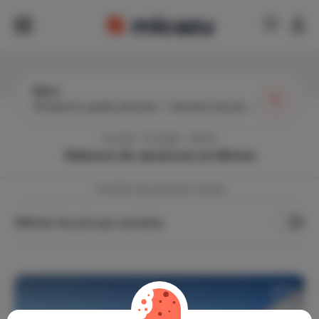
Beira
N’importe quelle période
|
Nombre de personnes
Accueil
Portugal
Beiras
Maisons de vacances en
Beiras
1
location de vacances trouvée
Afficher les prix par semaine