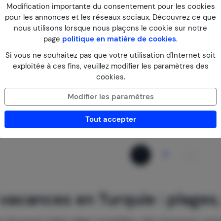
Modification importante du consentement pour les cookies
pour les annonces et les réseaux sociaux. Découvrez ce que
nous utilisons lorsque nous plaçons le cookie sur notre
page
politique en matière de cookies
.
Villa Kestel
Si vous ne souhaitez pas que votre utilisation d'Internet soit
talya
Turquie
Riviera Turque
Alanya
exploitée à ces fins, veuillez modifier les paramètres des
cookies.
2-10
4
3
15
Comme
€ 40,-
€ 
Prix par nuit à partir de
Modifier les paramètres
Par semaine (7 nuits): € 1 151,-
Tout accepter
1
2
»
vacances en Turquie : plages,
on fascinante mêlant plages ensoleillées, villes historiques, mo