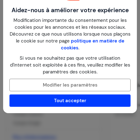
Aidez-nous à améliorer votre expérience
Modification importante du consentement pour les
Montrer la carte
cookies pour les annonces et les réseaux sociaux.
Découvrez ce que nous utilisons lorsque nous plaçons
le cookie sur notre page
politique en matière de
cookies
.
Si vous ne souhaitez pas que votre utilisation
d'Internet soit exploitée à ces fins, veuillez modifier les
Agencement
paramètres des cookies.
Modifier les paramètres
Salon
Chambre à
1er étage
1er étage
Tout accepter
Sol stratifié
Bed: Lit king-
Canapé 3 places
Sol stratifié
Canapé d'angle
Plus d'informations