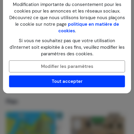
Modification importante du consentement pour les
cookies pour les annonces et les réseaux sociaux.
Découvrez ce que nous utilisons lorsque nous plaçons
le cookie sur notre page
politique en matière de
Profitez d'une tasse de café, d'une boisson, d'un déjeuner
cookies
.
ou d'un dîner.
Si vous ne souhaitez pas que votre utilisation
d'Internet soit exploitée à ces fins, veuillez modifier les
paramètres des cookies.
Modifier les paramètres
Tout accepter
Plan