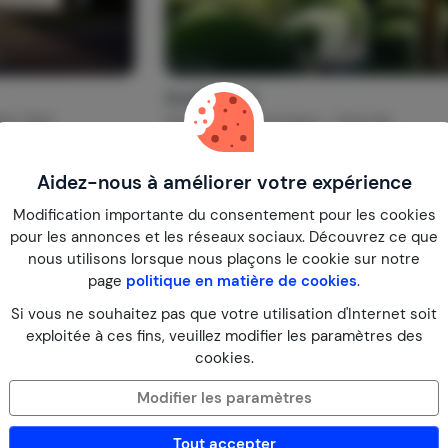
Suyder-end
iet-Bad
Pays-Bas
Groningue
Opende
1-2
1
1
48
Comme
Aidez-nous à améliorer votre expérience
€ 71,-
€
Prix par nuit à partir de
Par semaine (7 nuits): € 504,-
Modification importante du consentement pour les cookies
pour les annonces et les réseaux sociaux. Découvrez ce que
nous utilisons lorsque nous plaçons le cookie sur notre
page
politique en matière de cookies
.
1
2
3
4
5
Si vous ne souhaitez pas que votre utilisation d'Internet soit
»
exploitée à ces fins, veuillez modifier les paramètres des
cookies.
vacances aux Pays-Bas : plages
Modifier les paramètres
le
Tout accepter