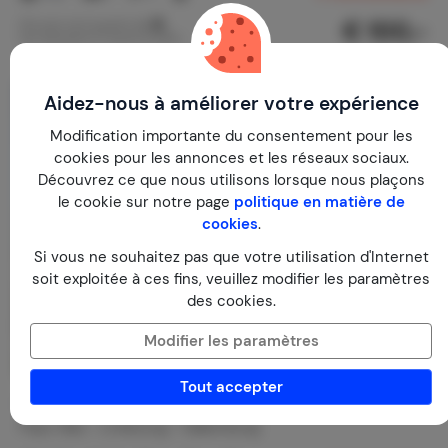
€ 100,-
Prix par nuit à partir de
Par semaine (7 nuits): € 699,-
Aidez-nous à améliorer votre expérience
Dernière minute
Réduction supplémentaire
Modification importante du consentement pour les
cookies pour les annonces et les réseaux sociaux.
Découvrez ce que nous utilisons lorsque nous plaçons
le cookie sur notre page
politique en matière de
cookies
.
Si vous ne souhaitez pas que votre utilisation d'Internet
soit exploitée à ces fins, veuillez modifier les paramètres
des cookies.
Modifier les paramètres
Tout accepter
Dans le Limbourg vacances Domaine Hellebeuk
7,6
Pays-Bas
Limbourg
Valkenburg