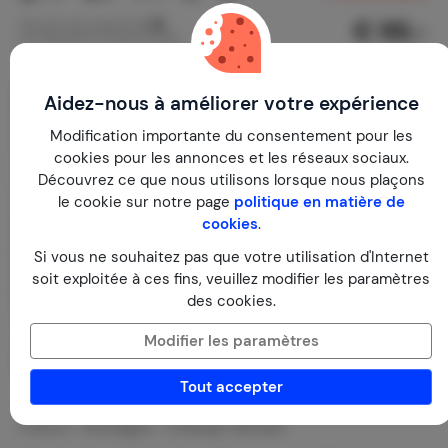
€ 99,-
Prix par nuit à partir de
Par semaine (7 nuits): € 693,-
Aidez-nous à améliorer votre expérience
Modification importante du consentement pour les
cookies pour les annonces et les réseaux sociaux.
Découvrez ce que nous utilisons lorsque nous plaçons
le cookie sur notre page
politique en matière de
cookies
.
Si vous ne souhaitez pas que votre utilisation d'Internet
soit exploitée à ces fins, veuillez modifier les paramètres
des cookies.
Modifier les paramètres
Tout accepter
Chalet Château Le Verdoyer Belle Vue
9,3
France
Dordogne
Champs-Romain