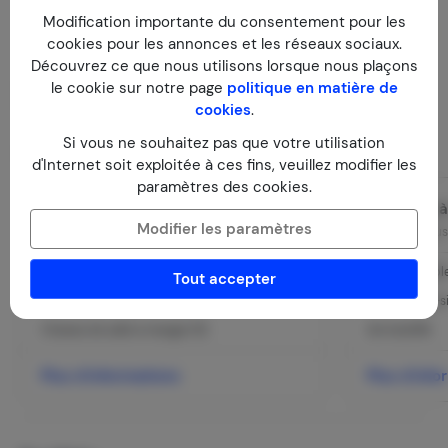
Montrer la carte
Modification importante du consentement pour les
cookies pour les annonces et les réseaux sociaux.
Découvrez ce que nous utilisons lorsque nous plaçons
le cookie sur notre page
politique en matière de
cookies
.
Si vous ne souhaitez pas que votre utilisation
Agencement
d'Internet soit exploitée à ces fins, veuillez modifier les
paramètres des cookies.
Salon
Chambre à
Modifier les paramètres
Rez-de-chaussée
Rez-de-chaus
Carrelage
Bed: Lit doubl
Tout accepter
Coin repas / Table à manger
Bed: Lit king-s
Chaises de salle à manger (5)
Sol stratifié
Plus d'informations
Plus d'info